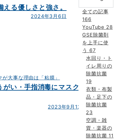
備える優しさと強さ。
全ての記事
2024年3月6日
166
YouTube
28
GSE除菌剤
を上手に使
う
67
水回り・ト
イレ周りの
除菌抗菌
19
うがい・手指消毒にマスク
衣類・布製
品・足下の
除菌抗菌
2023年9月12日
23
空調・雑
貨・楽器の
除菌抗菌
11