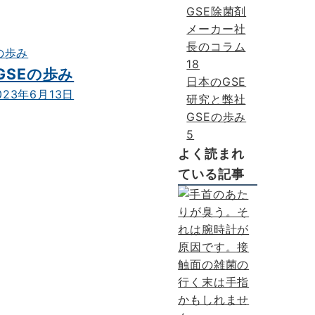
GSE除菌剤
メーカー社
長のコラム
18
GSEの歩み
日本のGSE
023年6月13日
研究と弊社
GSEの歩み
5
よく読まれ
ている記事