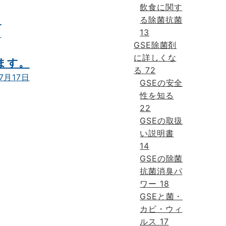
飲食に関す
？
る除菌抗菌
13
日
GSE除菌剤
に詳しくな
ます。
る
72
7月17日
GSEの安全
性を知る
22
GSEの取扱
い説明書
14
GSEの除菌
抗菌消臭パ
ワー
18
GSEと菌・
カビ・ウィ
ルス
17