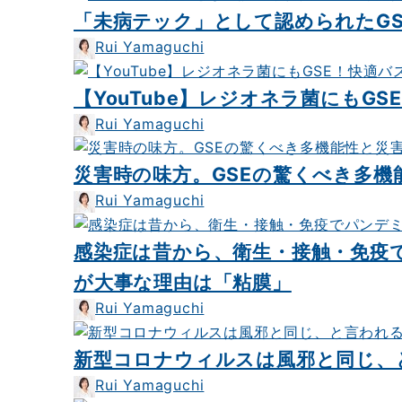
「未病テック」として認められたG
Rui Yamaguchi
【YouTube】レジオネラ菌にもG
Rui Yamaguchi
災害時の味方。GSEの驚くべき多機
Rui Yamaguchi
感染症は昔から、衛生・接触・免疫
が大事な理由は「粘膜」
Rui Yamaguchi
新型コロナウィルスは風邪と同じ、
Rui Yamaguchi