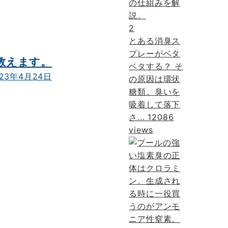
2
とある消臭ス
プレーがベタ
方教えます。
ベタする？ そ
023年4月24日
の原因は環状
糖類。臭いを
吸着して落下
さ...
12086
views