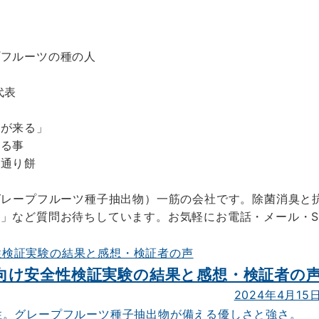
プフルーツの種の人
代表
福が来る」
寝る事
川通り餅
グレープフルーツ種子抽出物）一筋の会社です。除菌消臭と
」など質問お待ちしています。お気軽にお電話・メール・S
！
向け安全性検証実験の結果と感想・検証者の
2024年4月15