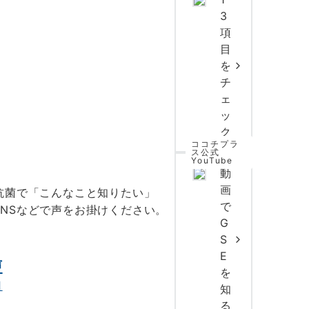
3
項
目
を
チ
ェ
ッ
ク
ココチプラ
ス公式
YouTube
動
画
抗菌で「こんなこと知りたい」
で
NSなどで声をお掛けください。
G
S
E
声
を
日
知
る