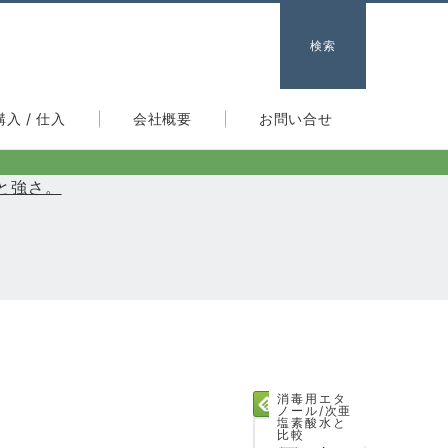
検索
購入 / 仕入
会社概要
お問い合せ
と強さ。
消毒用エタ
ノール/次亜
塩素酸水と
比較
1