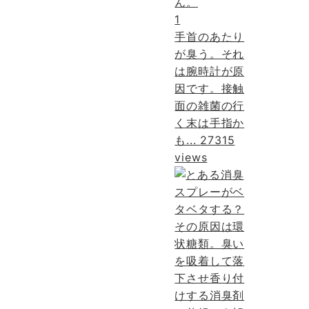
1
手首のあたり
が臭う。それ
は腕時計が原
因です。接触
面の雑菌の行
く末は手指か
も...
27315
views