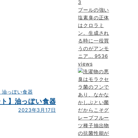
3
プールの強い
塩素臭の正体
はクロラミ
ン。生成され
る時に一役買
うのがアンモ
ニア...
9536
views
ョート】油っぽい食器
2023年3月17日