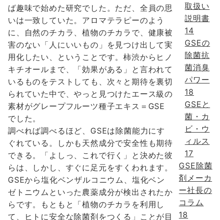
取扱い
ば趣味で始めた研究でした。ただ、全員の思
説明書
いは一致していた。アロマテラピーのよう
14
に、自然のチカラ、植物のチカラで、健康被
GSEの
害のない「人にいいもの」を見つけ出して実
除菌抗
用化したい、ということです。柿渋からヒノ
菌消臭
キチオールまで、「効果がある」と言われて
パワー
いるものをテストしても、次々と期待を裏切
18
られていた中で、やっと見つけたエース級の
GSEと
素材がグレープフルーツ種子エキス＝GSE
菌・カ
でした。
ビ・ウ
調べれば調べるほど、GSEは除菌能力にす
ィルス
ぐれている。しかも天然成分で安全性も期待
17
できる。「よしっ、これで行く」と決めた彼
GSE除菌
らは、しかし、すぐに足元をすくわれます。
剤メーカ
GSEから塩化ベンザルコニウム、塩化ベン
ー社長の
ゼトニウムといった農薬成分が検出されたか
コラム
らです。もともと「植物のチカラを利用し
18
て、ヒトに安全な除菌剤をつくる」ことが目