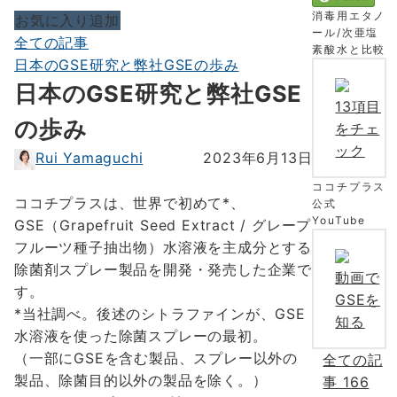
消毒用エタノ
お気に入り追加
ール/次亜塩
全ての記事
素酸水と比較
日本のGSE研究と弊社GSEの歩み
日本のGSE研究と弊社GSE
13項目
の歩み
をチェ
ック
Rui Yamaguchi
2023年6月13日
ココチプラス
ココチプラスは、世界で初めて*、
公式
YouTube
GSE（Grapefruit Seed Extract / グレープ
フルーツ種子抽出物）水溶液を主成分とする
除菌剤スプレー製品を開発・発売した企業で
動画で
す。
GSEを
*当社調べ。後述のシトラファインが、GSE
知る
水溶液を使った除菌スプレーの最初。
（一部にGSEを含む製品、スプレー以外の
全ての記
製品、除菌目的以外の製品を除く。）
事
166