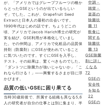
空調・
が、「アメリカではグレープフルーツの種か
雑貨・
らとったGSEというのが出ているらしい
楽器の
ぞ」でした。これが、Grapefruit Seed
除菌抗
Extractと日本人の最初の出会いです。
菌
11
1990年代はじめの話です。ちょうどこの
飲食に
頃、アメリカでJacob Harich博士の研究が
関する
実を結び、GSE利用が本格化していまし
除菌抗
た。その仲間は、アメリカで化粧品の品質保
菌
13
持剤（防腐剤）にGSEが使われていること
GSE除菌
に気づいたのです。すぐにGSEを入手し、
剤に詳し
テスト。その結果は、驚くべきものでした。
くなる
「ダントツに除菌力が強いじゃないか」「こ
72
れなら行ける！」――興奮するさまが目に浮
GSEの
かびます。
安全性
品質の低いGSEに困り果てる
を知る
22
当時30歳前後で、所属する組織も異なる5,6
GSEの
人の研究者が自分の仕事とは別に集まり、半