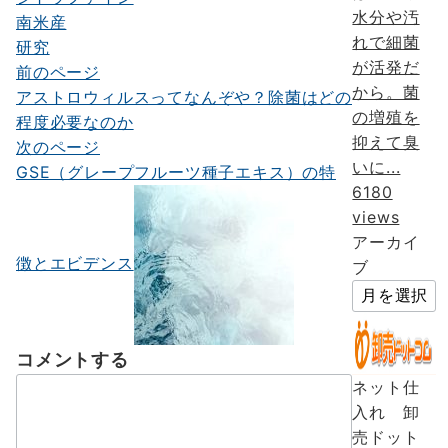
水分や汚
南米産
れで細菌
研究
が活発だ
前のページ
投
から。菌
アストロウィルスってなんぞや？除菌はどの
稿
の増殖を
程度必要なのか
ナ
抑えて臭
次のページ
いに...
GSE（グレープフルーツ種子エキス）の特
ビ
6180
ゲ
views
アーカイ
ー
徴とエビデンス
ブ
シ
ョ
ン
コメントする
ネット仕
入れ 卸
売ドット