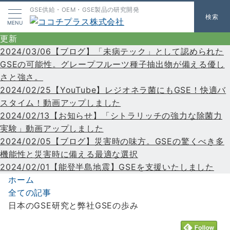
GSE供給・OEM・GSE製品の研究開発
検索
MENU
更新
2024/03/06【ブログ】「未病テック」として認められた
GSEの可能性。グレープフルーツ種子抽出物が備える優し
さと強さ。
2024/02/25【YouTube】レジオネラ菌にもGSE！快適バ
スタイム！動画アップしました
2024/02/13【お知らせ】「シトラリッチの強力な除菌力
実験」動画アップしました
2024/02/05【ブログ】災害時の味方。GSEの驚くべき多
機能性と災害時に備える最適な選択
2024/02/01【能登半島地震】GSEを支援いたしました
ホーム
全ての記事
日本のGSE研究と弊社GSEの歩み