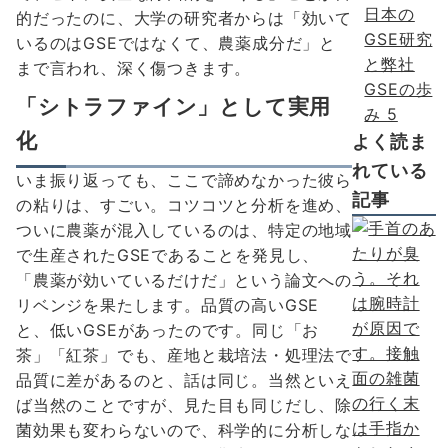
日本の
的だったのに、大学の研究者からは「効いて
GSE研究
いるのはGSEではなくて、農薬成分だ」と
と弊社
まで言われ、深く傷つきます。
GSEの歩
「シトラファイン」として実用
み
5
化
よく読ま
れている
いま振り返っても、ここで諦めなかった彼ら
記事
の粘りは、すごい。コツコツと分析を進め、
ついに農薬が混入しているのは、特定の地域
で生産されたGSEであることを発見し、
「農薬が効いているだけだ」という論文への
リベンジを果たします。品質の高いGSE
と、低いGSEがあったのです。同じ「お
茶」「紅茶」でも、産地と栽培法・処理法で
品質に差があるのと、話は同じ。当然といえ
ば当然のことですが、見た目も同じだし、除
菌効果も変わらないので、科学的に分析しな