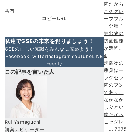
共有
コピーURL
私達でGSEの未来を創りましょう！
GSEの正しい知識をみんなに広めよう！
4
Facebook
Twitter
Instagram
YouTube
LINE
洗濯物の
Feedly
悪臭はモ
この記事を書いた人
ラクセラ
菌のフン
であり、
なかなか
しぶとい
菌だから
こそグレ
Rui Yamaguchi
ー...
7375
消臭ナビゲーター