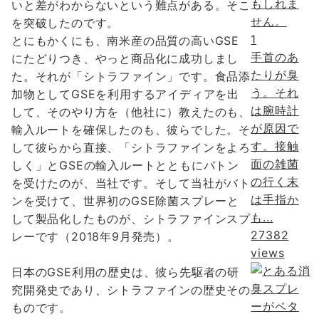
いと差がわからないという難点がある。そこ
を突破したのです。
1
とにもかくにも、南米産の品質の高いGSE
手首のあ
にたどりつき、やっと商品化に成功しまし
たりが臭
た。それが「シトラファイン」です。食品添
う。それ
加物としてGSEを利用するアイディアを出
は腕時計
して、そのやり方を（他社に）教えたのも、
が原因で
輸入ルートを確保したのも、彼らでした。そ
す。接触
して彼らから直接、「シトラファインをよろ
面の雑菌
しく」とGSEの輸入ルートとともにバトン
の行く末
を受けたのが、当社です。そして当社がバト
は手指か
ンを受けて、世界初のGSE除菌スプレーと
も...
して製品化したものが、シトラファインスプ
27382
レーです（2018年9月発売）。
views
日本のGSE利用の歴史は、彼ら先駆者の研
究開発史であり、シトラファインの歴史その
ものです。