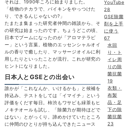
それは、1990年ころに始まりました。
YouTube
「植物のチカラで、バイキンをやっつけた
28
り、できるんじゃないの?」
GSE除菌
たまたま集まった研究者仲間の雑談から、そ
剤を上手
の研究は始まったのです。ちょうどこの頃、
に使う
日本でブームになったのが「アロマテラピ
67
ー」という言葉。植物のエッセンシャルオイ
水回
ルの香りで癒したり、マッサージオイルに利
り・ト
用したりといったことが流行。これが研究の
イレ周
ヒントになりました。
りの除
菌抗菌
日本人とGSEとの出会い
19
衣類・
誰かが「これなんか、いけるかも」と候補を
布製
持込み、テストをしては「イマイチ」という
品・足
評価をくだす毎日。柿渋もワサビも緑茶もヒ
下の除
ノキチオールも試し、「除菌力が期待ほどで
菌抗菌
はない」とがっくり。諦めかけていたところ
23
に仲間のひとりが持ち込んできたニュース