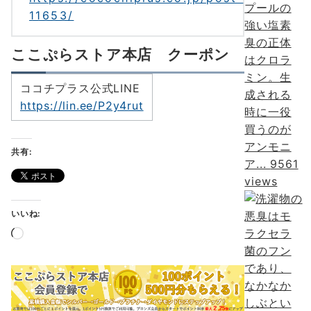
プールの
11653/
強い塩素
臭の正体
ここぷらストア本店 クーポン
はクロラ
ミン。生
ココチプラス公式LINE
成される
https://lin.ee/P2y4rut
時に一役
買うのが
アンモニ
共有:
ア...
9561
views
いいね:
読
み
込
み
中…