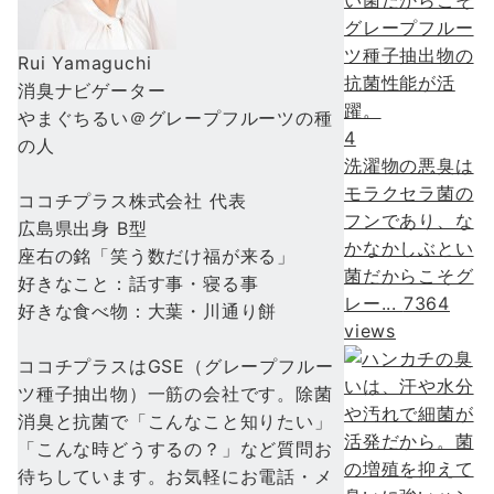
Rui Yamaguchi
消臭ナビゲーター
やまぐちるい＠グレープフルーツの種
4
の人
洗濯物の悪臭は
モラクセラ菌の
ココチプラス株式会社 代表
フンであり、な
広島県出身 B型
かなかしぶとい
座右の銘「笑う数だけ福が来る」
菌だからこそグ
好きなこと：話す事・寝る事
レー...
7364
好きな食べ物：大葉・川通り餅
views
ココチプラスはGSE（グレープフルー
ツ種子抽出物）一筋の会社です。除菌
消臭と抗菌で「こんなこと知りたい」
「こんな時どうするの？」など質問お
待ちしています。お気軽にお電話・メ