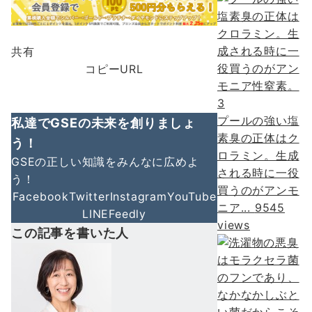
共有
コピーURL
3
プールの強い塩
私達でGSEの未来を創りましょ
素臭の正体はク
う！
ロラミン。生成
GSEの正しい知識をみんなに広めよ
される時に一役
う！
買うのがアンモ
Facebook
Twitter
Instagram
YouTube
ニア...
9545
LINE
Feedly
views
この記事を書いた人