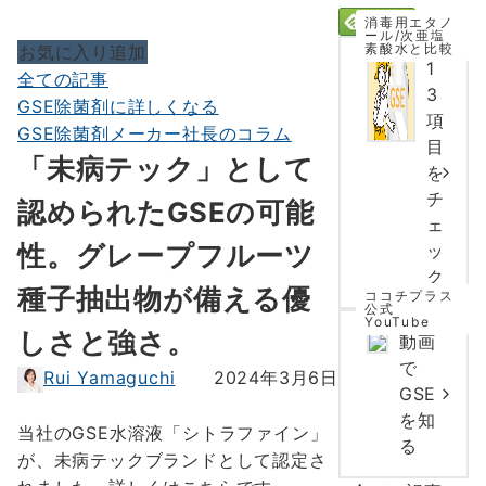
消毒用エタノ
ール/次亜塩
素酸水と比較
お気に入り追加
1
全ての記事
3
GSE除菌剤に詳しくなる
項
GSE除菌剤メーカー社長のコラム
目
「未病テック」として
を
チ
認められたGSEの可能
ェ
性。グレープフルーツ
ッ
ク
種子抽出物が備える優
ココチプラス
公式
YouTube
しさと強さ。
動画
で
Rui Yamaguchi
2024年3月6日
GSE
を知
当社のGSE水溶液「シトラファイン」
る
が、未病テックブランドとして認定さ