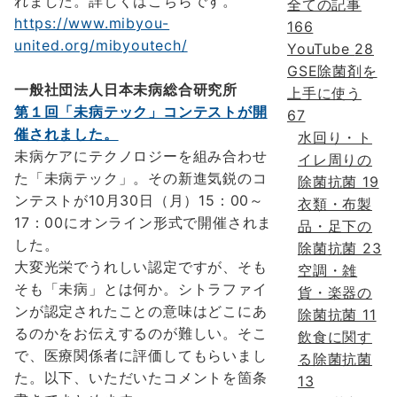
れました。詳しくはこちらです。
全ての記事
https://www.mibyou-
166
united.org/mibyoutech/
YouTube
28
GSE除菌剤を
一般社団法人日本未病総合研究所
上手に使う
第１回「未病テック」コンテストが開
67
催されました。
水回り・ト
未病ケアにテクノロジーを組み合わせ
イレ周りの
た「未病テック」。その新進気鋭のコ
除菌抗菌
19
ンテストが10月30日（月）15：00～
衣類・布製
17：00にオンライン形式で開催されま
品・足下の
した。
除菌抗菌
23
大変光栄でうれしい認定ですが、そも
空調・雑
そも「未病」とは何か。シトラファイ
貨・楽器の
ンが認定されたことの意味はどこにあ
除菌抗菌
11
るのかをお伝えするのが難しい。そこ
飲食に関す
で、医療関係者に評価してもらいまし
る除菌抗菌
た。以下、いただいたコメントを箇条
13