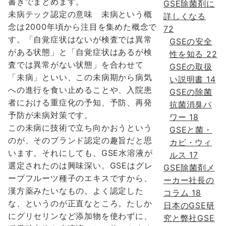
書きでまとめます。
GSE除菌剤に
未病テック認定の意味 未病という概
詳しくなる
念は2000年頃から注目を集めた概念で
72
す。「自覚症状はないが検査では異常
GSEの安全
がある状態」と「自覚症状はあるが検
性を知る
22
査では異常がない状態」を合わせて
GSEの取扱
「未病」といい、この未病期から病気
い説明書
14
への進行を食い止めることや、入院患
GSEの除菌
者における重症化の予知、予防、再発
抗菌消臭パ
予防が未病対策です。
ワー
18
この未病に技術で立ち向かおうという
GSEと菌・
のが、そのブランド認定の趣旨だと思
カビ・ウィ
います。それにしても、GSE水溶液が
ルス
17
選定されたのは興味深い。GSEはグレ
GSE除菌剤メ
ープフルーツ種子のエキスですから、
ーカー社長の
漢方薬みたいなもの。よく認定した
コラム
18
な、というのが正直なところ。たしか
日本のGSE研
にグリセリンなど添加物を使わずに、
究と弊社GSE