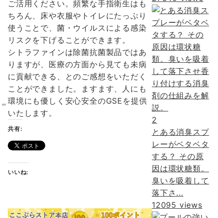
ご活用ください。頻繁な手指衛生はも
ちろん、床や衣服やトイレにたっぷり
使うことで、菌・ウイルスによる感染
リスクを下げることができます。
シトラファインは除菌抗菌製品ではあ
りますが、医療の方面から見ても未病
に貢献できる、とのご感想をいただく
ことができました。ますます、人にも
環境にも優しく安心安全のGSEを提供
いたします。
2
共有:
とある消臭スプ
レーがベタベタ
する？ その原
因は環状糖類。
いいね:
臭いを吸着して
落下さ...
12095 views