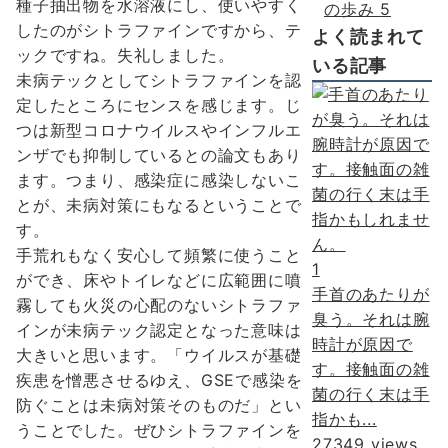
種子抽出物を水溶液にし、使いやすく
の歩み
5
したのがシトラファインですから、テ
よく読まれて
ックですね。失礼しました。
いる記事
未病テックとしてシトラファインを認
定したところにセンスを感じます。じ
つは新型コロナウイルスやインフルエ
ンザでも抑制しているとの論文もあり
ます。つまり、感染症に感染しないこ
とが、未病対策にもなるということで
す。
手荒れもなく安心して頻繁に使うこと
1
ができ、床やトイレなどに広範囲に噴
手首のあたりが
霧しても火災の心配のないシトラファ
臭う。それは腕
インが未病テック認定となった意味は
時計が原因で
大きいと思います。「ウイルスが基礎
す。接触面の雑
疾患を憎悪させるゆえ、GSEで感染を
菌の行く末は手
防ぐことは未病対策そのものだ」とい
指かも...
うことでした。ぜひシトラファインを
27349 views