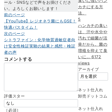
ール・SNSなどで声をお掛けくださ
い。よろしくお願いします！
前のページ
投
5
【YouTube】レジオネラ菌にもGSE！
稿
ハンカチの臭い
快適バスタイム！
は、汗や水分や
ナ
次のページ
汚れで細菌が活
シトラファイン：化学物質過敏症者向
ビ
発だから。菌の
け安全性検証実験の結果と感想・検証
ゲ
増殖を抑えて臭
者の声
いに...
6172
ー
コメントする
views
シ
アーカイブ
ョ
ン
ネット仕入れ
卸売ドットコム
評価スター
ネット仕入れ
［必須］