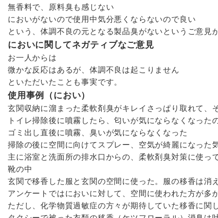
無香料で、原料臭も感じない
においがないので使用中気分悪くならないので良い
という、体調不良の元となる製品臭がないというご意見
においに関してネガティブなご意見
お一人からは
微かな反応はあるが、体調不良は起こりません
といただいたことも事実です。
使用事例（におい）
玄関収納に溜まった柔軟剤臭がキレイさっぱり取れて、
トイレ掃除後に噴霧したら、匂いが気にならなくなった
ゴミ出し直後に噴霧、臭いが気にならなくなった
掃除の後に空間に向けてスプレー、空気が綺麗になった
主に浴室と洗面所の排水口からの、柔軟剤臭対策に使って
靴の中
玄関で移香した服と玄関の空間に使った。服の移香は消
アンケートではにおいに対して、空間に使われた方が多
ただし、化学物質過敏症の方々が期待していた移香に関
タクシーで被った衣類の移香（ケツフローラル）消臭は