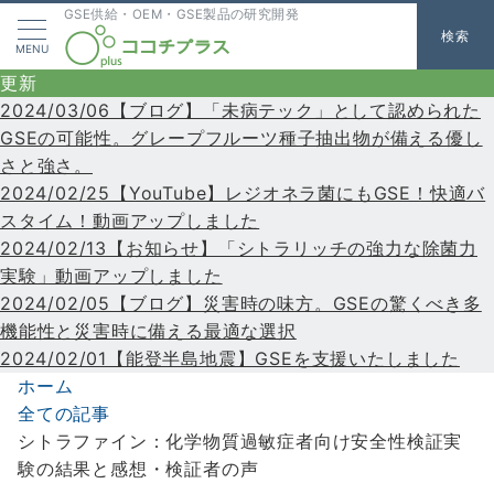
GSE供給・OEM・GSE製品の研究開発
検索
MENU
更新
2024/03/06【ブログ】「未病テック」として認められた
GSEの可能性。グレープフルーツ種子抽出物が備える優し
さと強さ。
2024/02/25【YouTube】レジオネラ菌にもGSE！快適バ
スタイム！動画アップしました
2024/02/13【お知らせ】「シトラリッチの強力な除菌力
実験」動画アップしました
2024/02/05【ブログ】災害時の味方。GSEの驚くべき多
機能性と災害時に備える最適な選択
2024/02/01【能登半島地震】GSEを支援いたしました
ホーム
全ての記事
シトラファイン：化学物質過敏症者向け安全性検証実
験の結果と感想・検証者の声