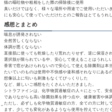
猫の嘔吐物や粗相をした際の掃除後に使用
臭いだけではなく、様々な場所や用途でご使用いただい
にも安心して使っていただけたとのご報告はとてもうれ
感想とまとめ
喘息が誘発されない
全然苦しくならない
体調が悪くならない
直接肌に使っても乾燥したり荒れたりせず、逆に保湿さ
選択肢が限られている中、安心して使えることはうれし
香害で窓があけられないので安心して使える除菌剤は本
たいていのものは使用中不快感や違和感それなりにある
想像以上に匂いも刺激もなくてびっくりした
など、嬉しいご感想をたくさんいただきました。
シトラファインは、化学物質過敏症の人々にとって、安
でありながらも高い除菌効果を持つ点や、健康被害や体
ただし、必ずしも化学物質過敏症の方、全ての方に対し
ます。少しでも変化があるようなら使用を控えていただ