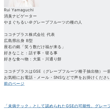
Rui Yamaguchi
消臭ナビゲーター
やまぐちるい＠グレープフルーツの種の人
ココチプラス株式会社 代表
広島県出身 B型
座右の銘「笑う数だけ福が来る」
好きなこと：話す事・寝る事
好きな食べ物：大葉・川通り餅
ココチプラスはGSE（グレープフルーツ種子抽出物）一
お気軽にお電話・メール・SNSなどで声をお掛けくだ
前のページ
投
稿
ナ
「未病テック」として認められたGSEの可能性。グレー
ビ