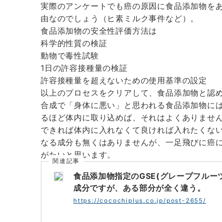
実際のアンケートでも癌の原因に食品添加物を
由なのでしょう（ヒ素ミルク事件など）。
食品添加物の安全性評価方法は
科学的性質の検証
動物で毒性試験
1日の許容接種量の検証
許容接種量を超えないための使用基準の設定
以上のプロセスをクリアして、食品添加物と認
合成で「身体に悪い」と思われる食品添加物に
るほど体内に取り込めば、それはよくありませ
できれば体内に入れなくて良ければ入れたくな
なる成分も無くはありませんが、一足飛びに癌
がたいと思います。
関連記事
食品添加物指定のGSE(グレープフル
成分ですが、ある部分が全く違う。
https://cocochiplus.co.jp/post-2655/