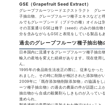
GSE（Grapefruit Seed Extract）
グレープフルーツシードエクストラクト グレ
子抽出物、グレープフルーツ種子エキスなどと
ルでもグレープシード（ブドウの種）オイルは
その言葉通りGSEは種子（seed）のみの抽出
分を含みながらもGSEと表現をしている製品も
過去のグレープフルーツ種子抽出物
日本国内に流通するグレープフルーツ種子抽出
輸入の産地を変えた経緯があります。現在使用
ん。
1995年の食品衛生法改正の際に、従来なかった
れました。その時に削除が検討された添加物が
2009年に「既存添加物削除添加物」の協議をし
ーツ種子抽出物）の過去の農薬の件が話題に上
抽出物から合成の殺菌剤らしきものが入ってい
進められ、
製造過程で意図的に添加された物ではないこと