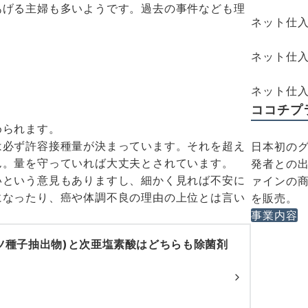
あげる主婦も多いようです。過去の事件なども理
ネット仕
ネット仕入
ネット仕入れ
ココチプ
められます。
は必ず許容接種量が決まっています。それを超え
日本初のグ
ん。量を守っていれば大丈夫とされています。
発者との出
いという意見もありますし、細かく見れば不安に
ァインの商
になったり、癌や体調不良の理由の上位とは言い
を販売。
事業内容
ーツ種子抽出物)と次亜塩素酸はどちらも除菌剤