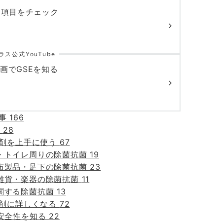
3項目をチェック
ス公式YouTube
画でGSEを知る
記事
166
e
28
菌剤を上手に使う
67
・トイレ周りの除菌抗菌
19
布製品・足下の除菌抗菌
23
雑貨・楽器の除菌抗菌
11
関する除菌抗菌
13
菌剤に詳しくなる
72
の安全性を知る
22