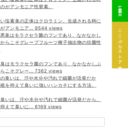
公式LINE
強い塩素臭の正体はクロラミン。生成される時に
がアンモニア...
9544 views
ここぷらストア本店
悪臭はモラクセラ菌のフンであり、なかなかしぶ
らこそグレー...
7362 views
の臭いは、汗や水分や汚れで細菌が活発だから。
抑えて臭いに...
6169 views
ブ