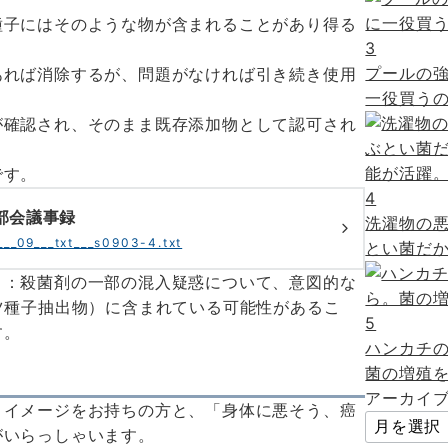
種子にはそのような物が含まれることがあり得る
3
プールの
あれば消除するが、問題がなければ引き続き使用
一役買うの
が確認され、そのまま既存添加物として認可され
です。
4
部会議事録
洗濯物の
___09___txt___s0903-4.txt
とい菌だか
）：殺菌剤の一部の混入疑惑について、意図的な
ツ種子抽出物）に含まれている可能性があるこ
5
す。
ハンカチ
菌の増殖を
アーカイ
うイメージをお持ちの方と、「身体に悪そう、癌
がいらっしゃいます。