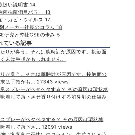
の取扱い説明書
14
の除菌抗菌消臭パワー
18
と菌・カビ・ウィルス
17
菌剤メーカー社長のコラム
18
SE研究と弊社GSEの歩み
5
れている記事
たりが臭う。それは腕時計が原因です。接触面の
末は手指かも...
27343 views
スプレーがベタベタする？ その原因は環状糖
吸着して落下さ...
12091 views