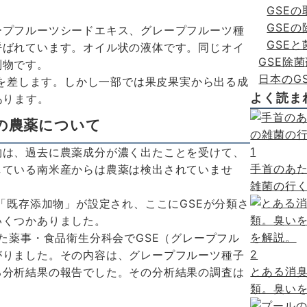
GSE
GSE
ープフルーツシードエキス、グレープフルーツ種
GSE
呼ばれています。オイル状の液体です。同じオイ
GSE除
別物です。
日本のG
物を差します。しかし一部では果皮果実から出る成
よく読ま
あります。
の農薬について
1
物は、過去に農薬成分が濃く出たことを受けて、
手首のあ
している南米産からは農薬は検出されていませ
雑菌の行く
「既存添加物」が設定され、ここにGSEが分類さ
いくつかありました。
た薬事・食品衛生分科会でGSE（グレープフル
2
がりました。その内容は、グレープフルーツ種子
とある消臭
る分析結果の報告でした。その分析結果の調査は
類。臭いを
。