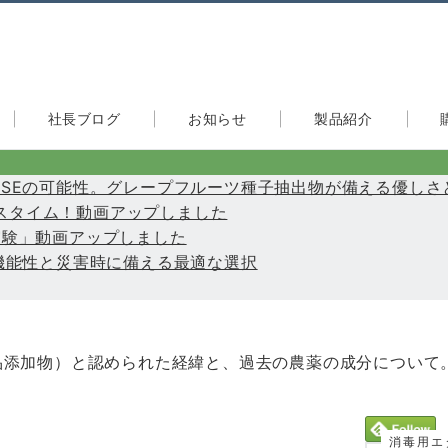
社長ブログ
お知らせ
製品紹介
たGSEの可能性。グレープフルーツ種子抽出物が備える優しさ
快適バスタイム！動画アップしました
力実験」動画アップしました
き多機能性と災害時に備える最適な選択
品添加物）と認められた経緯と、過去の農薬の成分について
消毒用エ