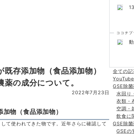
1
ココチプラ
動
が既存添加物（食品添加物）
全ての
YouTub
農薬の成分について。
GSE除
2022年7月23日
水回り
衣類・
空調・
添加物（食品添加物）
飲食に
として使われてきた物です。近年さらに確認して
GSE除
GSE