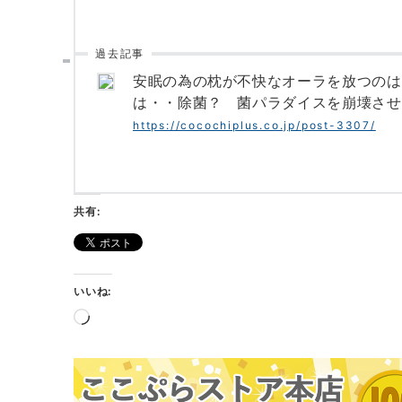
過去記事
安眠の為の枕が不快なオーラを放つのは
は・・除菌？ 菌パラダイスを崩壊させ
https://cocochiplus.co.jp/post-3307/
共有:
いいね:
読
み
込
み