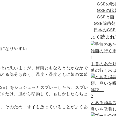
GSEの
GSEの
GSEと
GSE除菌
日本のGS
よく読まれ
因になりやすい
。
1
手首のあた
かとは思いますが、梅雨ともなるとなかなかで
菌の行く末は
触れる部分も多く、温度・湿度ともに菌の繁殖
SE）をシュシュッとスプレーしたら、スプレ
ばすだけ。肌から移動して、もしかしたらちょ
2
。
とある消臭
す。そのためニオイも放っていることがよくあ
臭いを吸着し