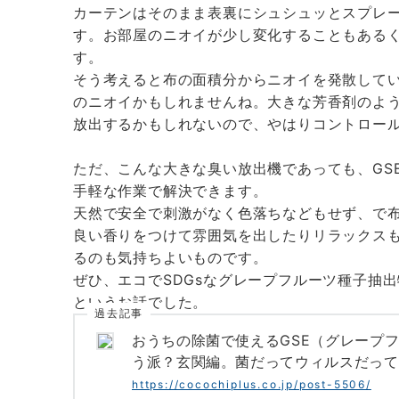
カーテンはそのまま表裏にシュシュッとスプレ
す。お部屋のニオイが少し変化することもある
す。
そう考えると布の面積分からニオイを発散して
のニオイかもしれませんね。大きな芳香剤のよ
放出するかもしれないので、やはりコントロー
ただ、こんな大きな臭い放出機であっても、GS
手軽な作業で解決できます。
天然で安全で刺激がなく色落ちなどもせず、で布
良い香りをつけて雰囲気を出したりリラックス
るのも気持ちよいものです。
ぜひ、エコでSDGsなグレープフルーツ種子抽
というお話でした。
過去記事
おうちの除菌で使えるGSE（グレープ
う派？玄関編。菌だってウィルスだって
https://cocochiplus.co.jp/post-5506/