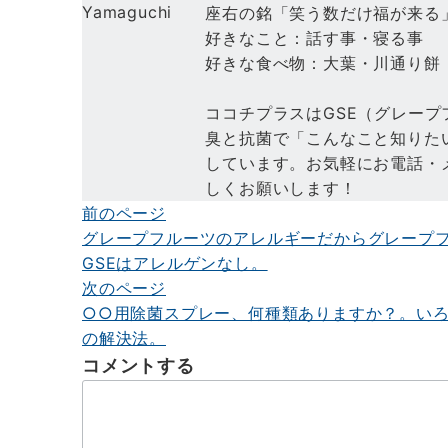
Yamaguchi
座右の銘「笑う数だけ福が来る
好きなこと：話す事・寝る事
好きな食べ物：大葉・川通り餅
ココチプラスはGSE（グレー
臭と抗菌で「こんなこと知りた
しています。お気軽にお電話・
しくお願いします！
前のページ
投
グレープフルーツのアレルギーだからグレープ
稿
GSEはアレルゲンなし。
ナ
次のページ
○○用除菌スプレー、何種類ありますか？。い
ビ
の解決法。
ゲ
コメントする
ー
シ