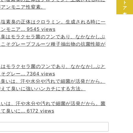
い塩素臭の正体はクロラミン。生成される時に一
ンモニア...
9545 views
臭はモラクセラ菌のフンであり、なかなかしぶと
そグレー...
7364 views
臭いは、汗や水分や汚れで細菌が活発だから。菌
て臭いに...
6172 views