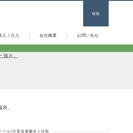
検索
購入 / 仕入
会社概要
お問い合せ
と強さ。
場所。
ノール/次亜塩素酸水と比較