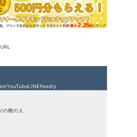
URL
ram
YouTube
LINE
Feedly
ツの種の人