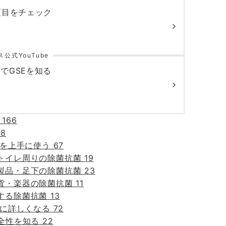
項目をチェック
公式YouTube
でGSEを知る
事
166
28
剤を上手に使う
67
トイレ周りの除菌抗菌
19
製品・足下の除菌抗菌
23
貨・楽器の除菌抗菌
11
する除菌抗菌
13
剤に詳しくなる
72
安全性を知る
22