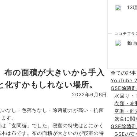
13
ココチプラス
動画
。布の面積が大きいから手入
全ての記
YouTube
と化すかもしれない場所。
GSE除菌
2022年6月6日
水回り・
衣類・布
臭いなし・色落ちなし・除菌能力が高い・抗菌
空調・雑
ります。
飲食に関
回は「玄関編」でした。寝室の特徴はとにかく
GSE除菌
基本は布です。布の面積が大きいのが寝室の特
GSEの