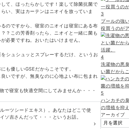
ーして、ほったらかしです！楽して除菌抗菌で
くらい、実はカーテンはニオイを放っていま
3
プールの強
いるのですから、寝室のニオイは寝室にある布
役買うのがア
う？？この芳香剤ったら、ニオイと一緒に菌も
ルが必要ですね。おいたはいけません。
Eをシュシュッとスプレーするだけ、というお
4
洗濯物の悪
にも優しいGSEだからこそです。
い菌だからこ
も良いですが、無臭なのに心地よい布に包まれ
出物で寝室も快適空間にしてみませんか・・・
5
ハンカチの
の増殖を抑え
フルーツシードエキス）。あなたはどこで使
アーカイブ
イソ吉さんだって・・・というお話。