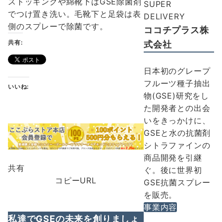
ストッキングや綿靴下はGSE除菌剤
SUPER
でつけ置き洗い。毛靴下と足袋は表
DELIVERY
側のスプレーで除菌です。
ココチプラス株
共有:
式会社
日本初のグレープ
フルーツ種子抽出
いいね:
物(GSE)研究をし
た開発者との出会
いをきっかけに、
GSEと水の抗菌剤
シトラファインの
商品開発を引継
共有
ぐ。後に世界初
コピーURL
GSE抗菌スプレー
を販売。
事業内容
私達でGSEの未来を創りましょ