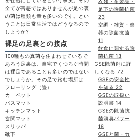
を住処にしているという事実。その
衣類・布製品・
全てが害悪ではありませんが足の裏
足下の除菌抗菌
の菌は種類も量も多いのです。とい
23
うことは日常生活ではどうなるので
空調・雑貨・楽
しょうか?
器の除菌抗菌
11
裸足の足裏との接点
飲食に関する除
100種もの真菌を住まわせているで
菌抗菌
13
あろう足裏は、自宅でくつろぐ時間
GSE除菌剤に詳
は裸足であることも多いのではない
しくなる
72
でしょうか。その足で踏む場所は
GSEの安全性
フローリング（畳）
を知る
22
カーペット
GSEの取扱い
バスマット
説明書
14
キッチンマット
GSEの除菌抗
玄関マット
菌消臭パワー
スリッパ
18
靴下
GSEと菌・カ