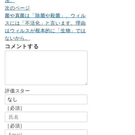
法。
ビ
次のページ
ゲ
菌や真菌は「除菌や殺菌」、ウィル
ー
スには「不活化」と言います。理由
はウィルスが根本的に「生物」では
シ
ないから。
ョ
コメントする
ン
評価スター
［必須］
［必須］