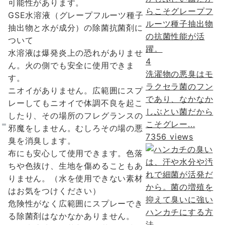
可能性があります。
GSE水溶液（グレープフルーツ種子
抽出物と水が成分）の除菌抗菌剤に
ついて
水溶液は爆発炎上の恐れがありませ
4
ん。火の側でも安全に使用できま
洗濯物の悪臭はモ
す。
ラクセラ菌のフン
ニオイがありません。広範囲にスプ
であり、なかなか
レーしてもニオイで体調不良を起こ
しぶとい菌だから
したり、その場所のフレグランスの
こそグレー...
邪魔をしません。むしろその場の悪
7356 views
臭を消臭します。
布にも安心して使用できます。色落
ちや色抜け、生地を傷めることもあ
りません。（水を使用できない素材
はお気をつけください）
危険性がなく広範囲にスプレーでき
る除菌剤はなかなかありません。