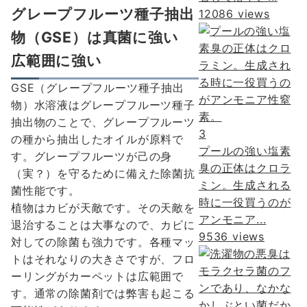
グレープフルーツ種子抽出
12086 views
物（GSE）は真菌に強い
広範囲に強い
GSE（グレープフルーツ種子抽出
物）水溶液はグレープフルーツ種子
抽出物のことで、グレープフルーツ
3
の種から抽出したオイルが原料で
プールの強い塩素
す。グレープフルーツが己の身
臭の正体はクロラ
（実？）を守るために備えた除菌抗
ミン。生成される
菌性能です。
時に一役買うのが
植物はカビが天敵です。その天敵を
アンモニア...
退治することは大事なので、カビに
9536 views
対しての除菌も強力です。各種マッ
トはそれなりの大きさですが、フロ
ーリングがカーペットは広範囲で
す。通常の除菌剤では弊害も起こる