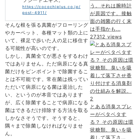
う。それは腕時計
https://cocochiplus.co.jp/
post-4911/
が原因です。接触
面の雑菌の行く末
そんな根を張る真菌がフローリング
は手指かも...
やカーペット、各種マット類の上に
27312 views
いて、裸足で歩いた人の足に移住す
る可能性が高いのです。
しかし、真菌全てが悪さをするわけ
ではありません。ただ病原になる真
菌だけをピンポイントで除菌するこ
とは不可能です。常在菌は残ってい
ただいて病原になる菌は退治した
い、というのが本音ではあります
2
が、広く除菌することで病原になる
とある消臭スプレ
菌はできるだけ排除する方法を取る
ーがベタベタす
しかなさそうです。そうすると、
る？ その原因は環
隅々まで除菌しなければなりませ
状糖類。臭いを吸
ん。
着して落下さ...