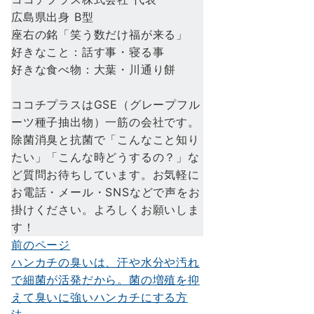
広島県出身 B型
座右の銘「笑う数だけ福が来る」
好きなこと：話す事・寝る事
好きな食べ物：大葉・川通り餅
ココチプラスはGSE（グレープフル
ーツ種子抽出物）一筋の会社です。
除菌消臭と抗菌で「こんなこと知り
たい」「こんな時どうするの？」な
ど質問お待ちしています。お気軽に
お電話・メール・SNSなどで声をお
掛けください。よろしくお願いしま
す！
前のページ
投
ハンカチの臭いは、汗や水分や汚れ
稿
で細菌が活発だから。菌の増殖を抑
ナ
えて臭いに強いハンカチにする方