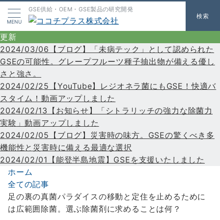
GSE供給・OEM・GSE製品の研究開発
検索
MENU
更新
2024/03/06【ブログ】「未病テック」として認められた
GSEの可能性。グレープフルーツ種子抽出物が備える優し
さと強さ。
2024/02/25【YouTube】レジオネラ菌にもGSE！快適バ
スタイム！動画アップしました
2024/02/13【お知らせ】「シトラリッチの強力な除菌力
実験」動画アップしました
2024/02/05【ブログ】災害時の味方。GSEの驚くべき多
機能性と災害時に備える最適な選択
2024/02/01【能登半島地震】GSEを支援いたしました
ホーム
全ての記事
足の裏の真菌パラダイスの移動と定住を止めるために
は広範囲除菌。選ぶ除菌剤に求めることは何？