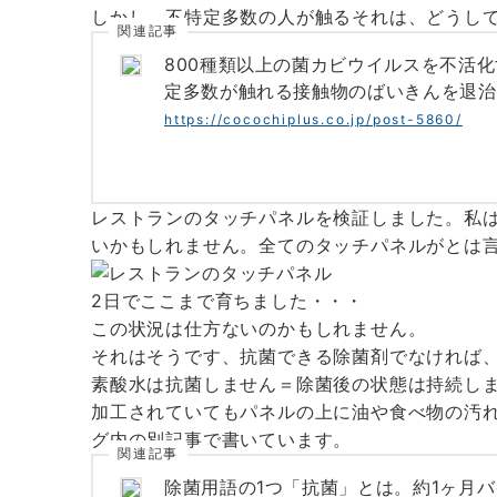
しかし、不特定多数の人が触るそれは、どうし
関連記事
800種類以上の菌カビウイルスを不活
定多数が触れる接触物のばいきんを退治
https://cocochiplus.co.jp/post-5860/
レストランのタッチパネルを検証しました。私
いかもしれません。全てのタッチパネルがとは
2日でここまで育ちました・・・
この状況は仕方ないのかもしれません。
それはそうです、抗菌できる除菌剤でなければ
素酸水は抗菌しません＝除菌後の状態は持続し
加工されていてもパネルの上に油や食べ物の汚
グ内の別記事で書いています。
関連記事
除菌用語の1つ「抗菌」とは。約1ヶ月