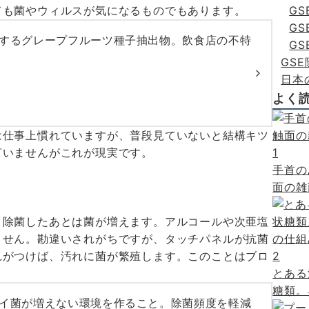
ても菌やウィルスが気になるものでもあります。
G
G
化するグレープフルーツ種子抽出物。飲食店の不特
G
GS
日本
よく
は仕事上慣れていますが、普段見ていないと結構キツ
言いませんがこれが現実です。
1
手首の
面の雑
、除菌したあとは菌が増えます。アルコールや次亜塩
ません。勘違いされがちですが、タッチパネルが抗菌
れがつけば、汚れに菌が繁殖します。このことはブロ
2
とある
糖類。
バイ菌が増えない環境を作ること。除菌頻度を軽減