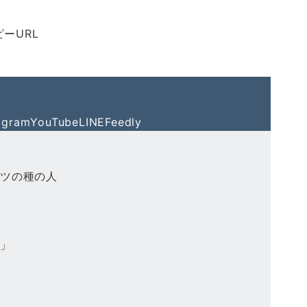
ピーURL
agram
YouTube
LINE
Feedly
ーツの種の人
る」
餅