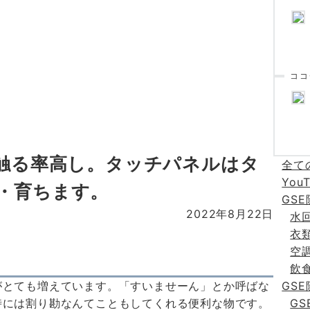
ココ
も触る率高し。タッチパネルはタ
全て
You
・育ちます。
GS
2022年8月22日
水
衣
空
飲
がとても増えています。「すいませーん」とか呼ばな
GS
時には割り勘なんてこともしてくれる便利な物です。
G