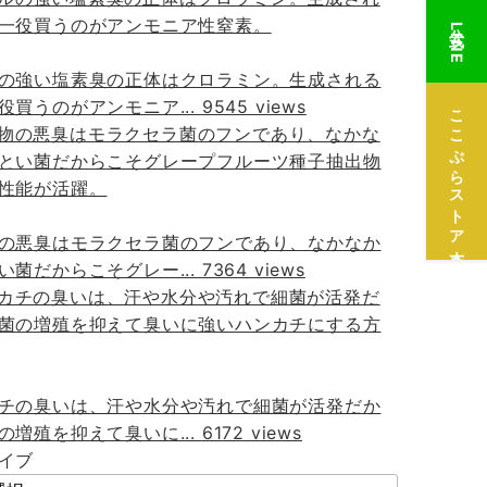
公式LINE
の強い塩素臭の正体はクロラミン。生成される
役買うのがアンモニア...
9545 views
ここぷらストア本店
の悪臭はモラクセラ菌のフンであり、なかなか
い菌だからこそグレー...
7364 views
チの臭いは、汗や水分や汚れで細菌が活発だか
の増殖を抑えて臭いに...
6172 views
イブ