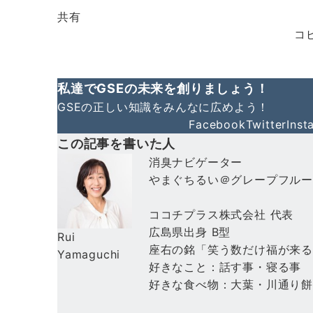
共有
コ
私達でGSEの未来を創りましょう！
GSEの正しい知識をみんなに広めよう！
Facebook
Twitter
Inst
この記事を書いた人
消臭ナビゲーター
やまぐちるい＠グレープフル
ココチプラス株式会社 代表
広島県出身 B型
Rui
座右の銘「笑う数だけ福が来
Yamaguchi
好きなこと：話す事・寝る事
好きな食べ物：大葉・川通り