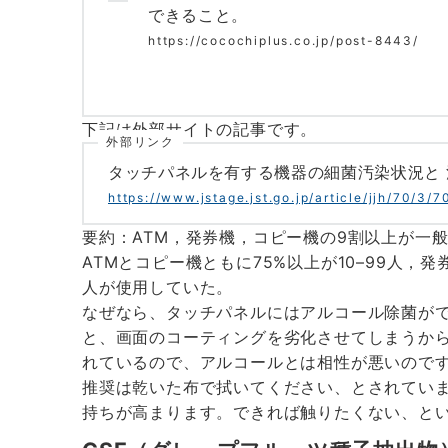
できること。
https://cocochiplus.co.jp/post-8443/
下記は外部サイトの記事です。
外部リンク
タッチパネルを有する機器の細菌汚染状況と
https://www.jstage.jst.go.jp/article/jjh/70/3/
要約：ATM，発券機，コピー機の9割以上が一
ATMとコピー機ともに75%以上が10–99人，発
人が使用していた。
なぜなら、タッチパネルにはアルコール除菌が
と、画面のコーティングを劣化させてしまうか
れているので、アルコールとは相性が悪いので
推奨は乾いた布で拭いてください、とされてい
持ちが高まります。できれば触りたくない、と