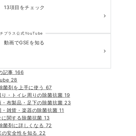
13項目をチェック
チプラス公式YouTube
動画でGSEを知る
の記事
166
Tube
28
E除菌剤を上手に使う
67
回り・トイレ周りの除菌抗菌
19
類・布製品・足下の除菌抗菌
23
調・雑貨・楽器の除菌抗菌
11
食に関する除菌抗菌
13
E除菌剤に詳しくなる
72
SEの安全性を知る
22