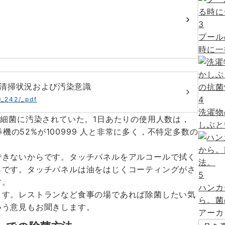
3
プール
時に一
 清掃状況および汚染意識
4
70_242/_pdf
洗濯物
般細菌に汚染されていた。1日あたりの使用人数は，
しぶと
券機の52%が100999 人と非常に多く，不特定多数の
できないからです。タッチパネルをアルコールで拭く
らです。タッチパネルは油をはじくコーティングがさ
5
す。
ハンカ
ます。レストランなど食事の場であれば除菌したい気
ら。菌
いう意見もお聞きします。
アーカ