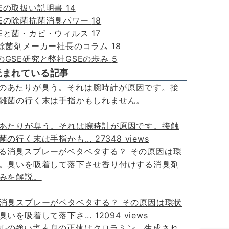
SEの取扱い説明書
14
SEの除菌抗菌消臭パワー
18
SEと菌・カビ・ウィルス
17
E除菌剤メーカー社長のコラム
18
のGSE研究と弊社GSEの歩み
5
読まれている記事
あたりが臭う。それは腕時計が原因です。接触
菌の行く末は手指かも...
27348 views
消臭スプレーがベタベタする？ その原因は環状
臭いを吸着して落下さ...
12094 views