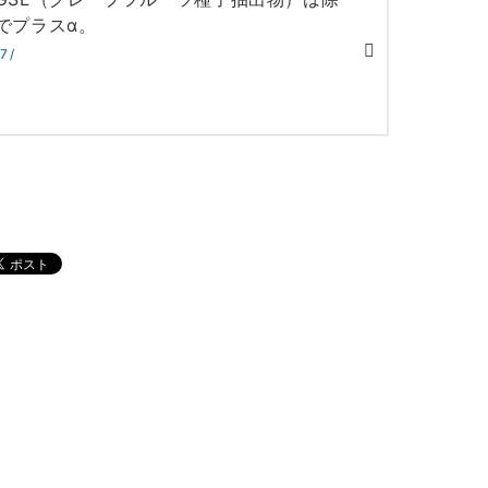
でプラスα。
7/