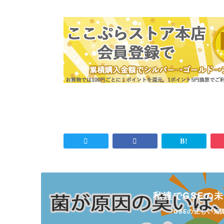
私達でGSEの
GSEの正しい知