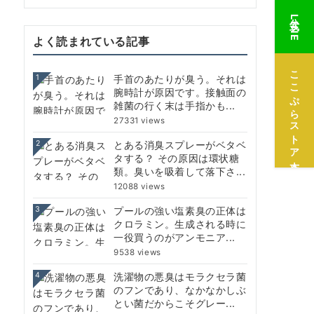
公式LINE
よく読まれている記事
ここぷらストア本店
1
手首のあたりが臭う。それは
腕時計が原因です。接触面の
雑菌の行く末は手指かも...
27331 views
2
とある消臭スプレーがベタベ
タする？ その原因は環状糖
類。臭いを吸着して落下さ...
12088 views
3
プールの強い塩素臭の正体は
クロラミン。生成される時に
一役買うのがアンモニア...
9538 views
4
洗濯物の悪臭はモラクセラ菌
のフンであり、なかなかしぶ
とい菌だからこそグレー...