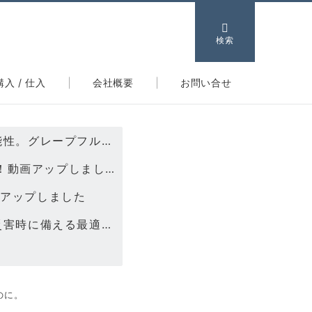
検索
購入 / 仕入
会社概要
お問い合せ
2024/03/06【ブログ】「未病テック」として認められたGSEの可能性。グレープフルーツ種子抽出物が備える優しさと強さ。
2024/02/25【YouTube】レジオネラ菌にもGSE！快適バスタイム！動画アップしました
画アップしました
2024/02/05【ブログ】災害時の味方。GSEの驚くべき多機能性と災害時に備える最適な選択
のに。