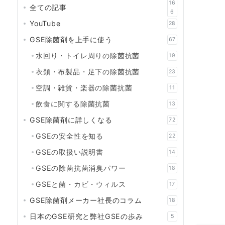
16
全ての記事
6
YouTube
28
GSE除菌剤を上手に使う
67
水回り・トイレ周りの除菌抗菌
19
衣類・布製品・足下の除菌抗菌
23
空調・雑貨・楽器の除菌抗菌
11
飲食に関する除菌抗菌
13
GSE除菌剤に詳しくなる
72
GSEの安全性を知る
22
GSEの取扱い説明書
14
GSEの除菌抗菌消臭パワー
18
GSEと菌・カビ・ウィルス
17
GSE除菌剤メーカー社長のコラム
18
日本のGSE研究と弊社GSEの歩み
5