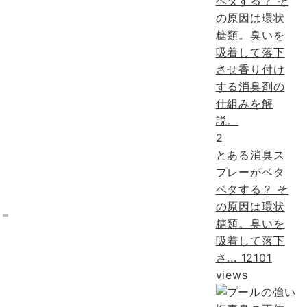
2
とある消臭ス
プレーがベタ
ベタする？ そ
の原因は環状
糖類。臭いを
吸着して落下
さ...
12101
views