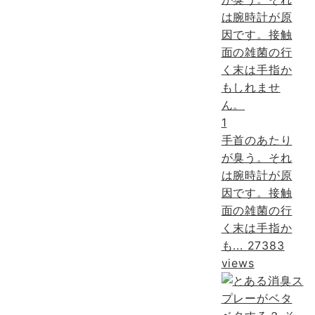
1
手首のあたり
が臭う。それ
は腕時計が原
因です。接触
面の雑菌の行
く末は手指か
も...
27383
views