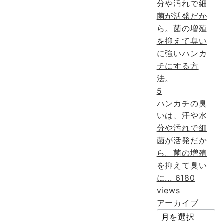
5
ハンカチの臭
いは、汗や水
分や汚れで細
菌が活発だか
ら。菌の増殖
を抑えて臭い
に...
6180
views
アーカイブ