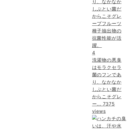
4
洗濯物の悪臭
はモラクセラ
菌のフンであ
り、なかなか
しぶとい菌だ
からこそグレ
ー...
7375
views