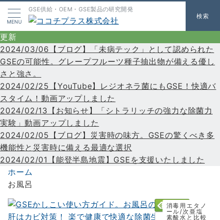
GSE供給・OEM・GSE製品の研究開発
検索
MENU
更新
2024/03/06【ブログ】「未病テック」として認められた
GSEの可能性。グレープフルーツ種子抽出物が備える優し
さと強さ。
2024/02/25【YouTube】レジオネラ菌にもGSE！快適バ
スタイム！動画アップしました
2024/02/13【お知らせ】「シトラリッチの強力な除菌力
実験」動画アップしました
2024/02/05【ブログ】災害時の味方。GSEの驚くべき多
機能性と災害時に備える最適な選択
2024/02/01【能登半島地震】GSEを支援いたしました
ホーム
お風呂
消毒用エタノ
ール/次亜塩
素酸水と比較