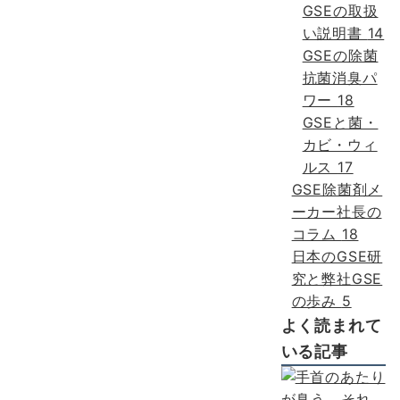
GSEの取扱
い説明書
14
GSEの除菌
抗菌消臭パ
ワー
18
GSEと菌・
カビ・ウィ
ルス
17
GSE除菌剤メ
ーカー社長の
コラム
18
日本のGSE研
究と弊社GSE
の歩み
5
よく読まれて
いる記事