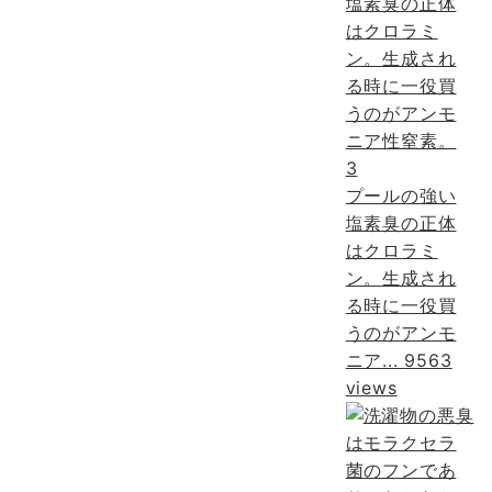
3
プールの強い
塩素臭の正体
はクロラミ
ン。生成され
る時に一役買
うのがアンモ
ニア...
9563
views