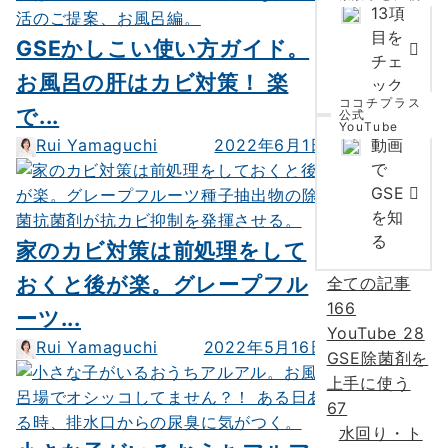
13項
目を
GSEかしこい使い方ガイド。
チェ
お風呂の肝はカビ対策！ 楽
ック
ココチプラス
で...
公式
YouTube
動画
Rui Yamaguchi
2022年6月1日
で
GSE
を知
る
家のカビ対策は前処理をして
おくと後が楽。グレープフル
全ての記事
166
ーツ...
YouTube
28
Rui Yamaguchi
2022年5月16日
GSE除菌剤を
上手に使う
67
水回り・ト