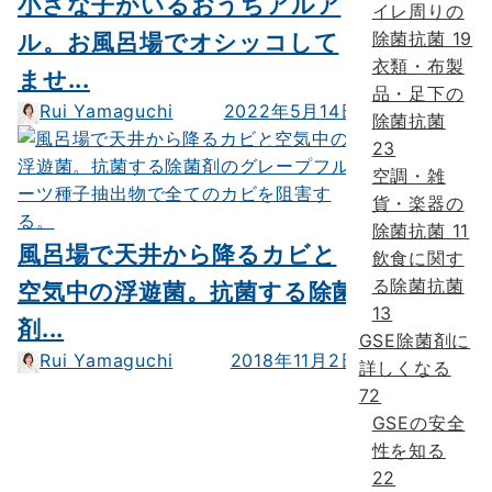
小さな子がいるおうちアルア
イレ周りの
除菌抗菌
19
ル。お風呂場でオシッコして
衣類・布製
ませ...
品・足下の
Rui Yamaguchi
2022年5月14日
除菌抗菌
23
空調・雑
貨・楽器の
除菌抗菌
11
風呂場で天井から降るカビと
飲食に関す
る除菌抗菌
空気中の浮遊菌。抗菌する除菌
13
剤...
GSE除菌剤に
Rui Yamaguchi
2018年11月2日
詳しくなる
72
GSEの安全
性を知る
22