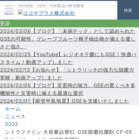
GSE供給・OEM・GSE製品の研究開発
検索
MENU
更新
2024/03/06【ブログ】「未病テック」として認められた
GSEの可能性。グレープフルーツ種子抽出物が備える優し
さと強さ。
2024/02/25【YouTube】レジオネラ菌にもGSE！快適バ
スタイム！動画アップしました
2024/02/13【お知らせ】「シトラリッチの強力な除菌力
実験」動画アップしました
2024/02/05【ブログ】災害時の味方。GSEの驚くべき多
機能性と災害時に備える最適な選択
2024/02/01【能登半島地震】GSEを支援いたしました
ホーム
ニュース
2022
シトラファイン 大容量詰替5L GSE除菌抗菌剤 CF-05